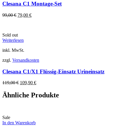
Clesana C1 Montage-Set
Ursprünglicher
Aktueller
99,00
€
79,00
€
Preis
Preis
war:
ist:
99,00 €
79,00 €.
Sold out
Weiterlesen
inkl. MwSt.
zzgl.
Versandkosten
Clesana C1/X1 Flüssig-Einsatz Urineinsatz
Ursprünglicher
Aktueller
119,00
€
109,90
€
Preis
Preis
war:
ist:
Ähnliche Produkte
119,00 €
109,90 €.
Sale
In den Warenkorb