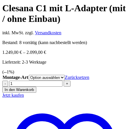
Clesana C1 mit L-Adapter (mit
/ ohne Einbau)
inkl. MwSt.
zzgl.
Versandkosten
Bestand:
8 vorrätig (kann nachbestellt werden)
1.249,00
€
–
2.099,00
€
Lieferzeit:
2-3 Werktage
(-
-1
%)
Montage-Art
Zurücksetzen
Clesana
C1
In den Warenkorb
mit
Jetzt kaufen
L-
Adapter
(mit
/
ohne
Einbau)