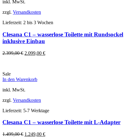
inkl. MwSt.
zzgl.
Versandkosten
Lieferzeit:
2 bis 3 Wochen
Clesana C1 – wasserlose Toilette mit Rundsockel
inklusive Einbau
Ursprünglicher
Aktueller
2.399,00
€
2.099,00
€
Preis
Preis
war:
ist:
2.399,00 €
2.099,00 €.
Sale
In den Warenkorb
inkl. MwSt.
zzgl.
Versandkosten
Lieferzeit:
5-7 Werktage
Clesana C1 – wasserlose Toilette mit L-Adapter
Ursprünglicher
Aktueller
1.499,00
€
1.249,00
€