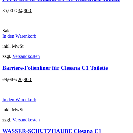
Ursprünglicher
Aktueller
35,00
€
34,90
€
Preis
Preis
war:
ist:
35,00 €
34,90 €.
Sale
In den Warenkorb
inkl. MwSt.
zzgl.
Versandkosten
Barriere-Folienliner für Clesana C1 Toilette
Ursprünglicher
Aktueller
29,00
€
26,90
€
Preis
Preis
war:
ist:
29,00 €
26,90 €.
In den Warenkorb
inkl. MwSt.
zzgl.
Versandkosten
WASSER-SCHUTZHAUBE Clesana C1