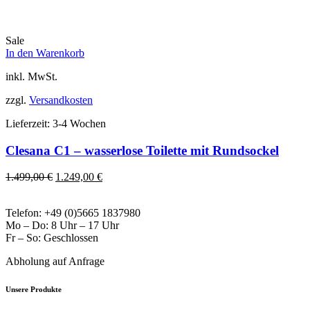
Preis
Preis
war:
ist:
1.499,00 €
1.249,00 €.
Sale
In den Warenkorb
inkl. MwSt.
zzgl.
Versandkosten
Lieferzeit:
3-4 Wochen
Clesana C1 – wasserlose Toilette mit Rundsockel
Ursprünglicher
Aktueller
1.499,00
€
1.249,00
€
Preis
Preis
war:
ist:
Telefon: +49 (0)5665 1837980
1.499,00 €
1.249,00 €.
Mo – Do: 8 Uhr – 17 Uhr
Fr – So: Geschlossen
Abholung auf Anfrage
Unsere Produkte