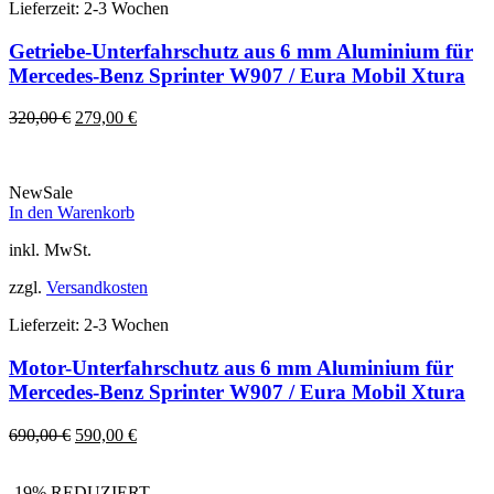
Lieferzeit:
2-3 Wochen
Getriebe-Unterfahrschutz aus 6 mm Aluminium für
Mercedes-Benz Sprinter W907 / Eura Mobil Xtura
Ursprünglicher
Aktueller
320,00
€
279,00
€
Preis
Preis
war:
ist:
320,00 €
279,00 €.
New
Sale
In den Warenkorb
inkl. MwSt.
zzgl.
Versandkosten
Lieferzeit:
2-3 Wochen
Motor-Unterfahrschutz aus 6 mm Aluminium für
Mercedes-Benz Sprinter W907 / Eura Mobil Xtura
Ursprünglicher
Aktueller
690,00
€
590,00
€
Preis
Preis
war:
ist:
-19% REDUZIERT
690,00 €
590,00 €.