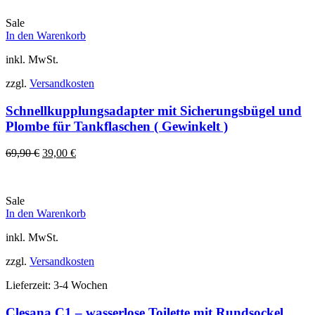
69,90 €
39,00 €.
Sale
In den Warenkorb
inkl. MwSt.
zzgl.
Versandkosten
Schnellkupplungsadapter mit Sicherungsbügel und
Plombe für Tankflaschen ( Gewinkelt )
Ursprünglicher
Aktueller
69,90
€
39,00
€
Preis
Preis
war:
ist:
69,90 €
39,00 €.
Sale
In den Warenkorb
inkl. MwSt.
zzgl.
Versandkosten
Lieferzeit:
3-4 Wochen
Clesana C1 – wasserlose Toilette mit Rundsockel