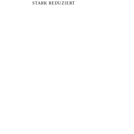
STARK REDUZIERT
XTURA
Zubehör & Anbauteile