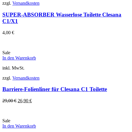
zzgl.
Versandkosten
SUPER-ABSORBER Wasserlose Toilette Clesana
C1/X1
4,00
€
Sale
In den Warenkorb
inkl. MwSt.
zzgl.
Versandkosten
Barriere-Folienliner für Clesana C1 Toilette
Ursprünglicher
Aktueller
29,00
€
26,90
€
Preis
Preis
war:
ist:
29,00 €
26,90 €.
Sale
In den Warenkorb