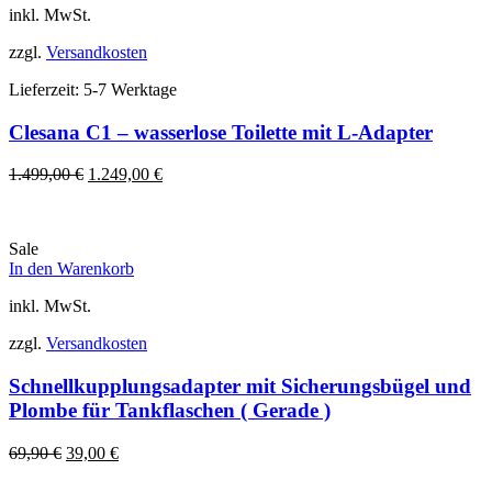
inkl. MwSt.
zzgl.
Versandkosten
Lieferzeit:
5-7 Werktage
Clesana C1 – wasserlose Toilette mit L-Adapter
Ursprünglicher
Aktueller
1.499,00
€
1.249,00
€
Preis
Preis
war:
ist:
1.499,00 €
1.249,00 €.
Sale
In den Warenkorb
inkl. MwSt.
zzgl.
Versandkosten
Schnellkupplungsadapter mit Sicherungsbügel und
Plombe für Tankflaschen ( Gerade )
Ursprünglicher
Aktueller
69,90
€
39,00
€
Preis
Preis
war:
ist: