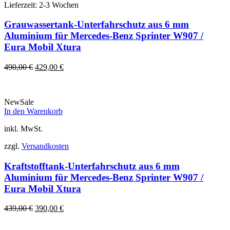
Lieferzeit:
2-3 Wochen
Grauwassertank-Unterfahrschutz aus 6 mm
Aluminium für Mercedes-Benz Sprinter W907 /
Eura Mobil Xtura
Ursprünglicher
Aktueller
490,00
€
429,00
€
Preis
Preis
war:
ist:
490,00 €
429,00 €.
New
Sale
In den Warenkorb
inkl. MwSt.
zzgl.
Versandkosten
Kraftstofftank-Unterfahrschutz aus 6 mm
Aluminium für Mercedes-Benz Sprinter W907 /
Eura Mobil Xtura
Ursprünglicher
Aktueller
439,00
€
390,00
€
Preis
Preis
war:
ist: