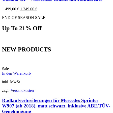
Ursprünglicher
Aktueller
1.499,00
€
1.249,00
€
Preis
Preis
END OF SEASON SALE
war:
ist:
1.499,00 €
1.249,00 €.
Up To 21% Off
NEW PRODUCTS
Sale
In den Warenkorb
inkl. MwSt.
zzgl.
Versandkosten
Radlaufverbreiterungen für Mercedes Sprinter
W907 (ab 2018), matt schwarz, inklusive ABE/TÜV-
Genehmigung