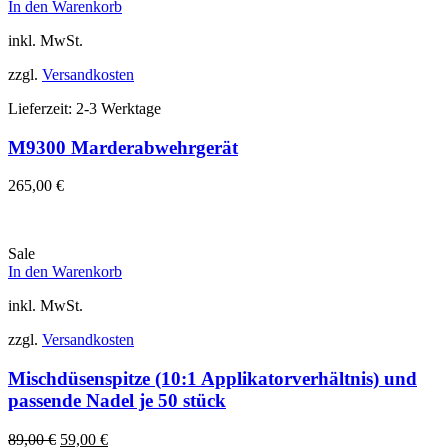
In den Warenkorb
inkl. MwSt.
zzgl.
Versandkosten
Lieferzeit:
2-3 Werktage
M9300 Marderabwehrgerät
265,00
€
Sale
In den Warenkorb
inkl. MwSt.
zzgl.
Versandkosten
Mischdüsenspitze (10:1 Applikatorverhältnis) und
passende Nadel je 50 stück
Ursprünglicher
Aktueller
89,00
€
59,00
€