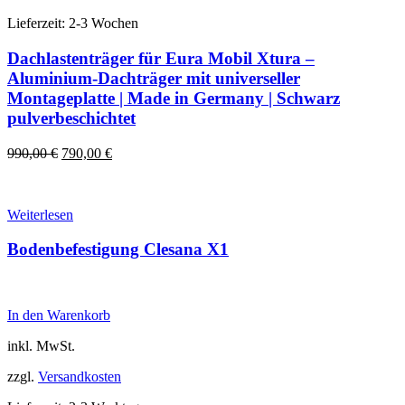
Lieferzeit:
2-3 Wochen
Dachlastenträger für Eura Mobil Xtura –
Aluminium-Dachträger mit universeller
Montageplatte | Made in Germany | Schwarz
pulverbeschichtet
Ursprünglicher
Aktueller
990,00
€
790,00
€
Preis
Preis
war:
ist:
990,00 €
790,00 €.
Weiterlesen
Bodenbefestigung Clesana X1
In den Warenkorb
inkl. MwSt.
zzgl.
Versandkosten