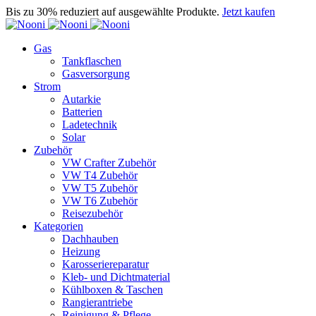
Bis zu 30% reduziert auf ausgewählte Produkte.
Jetzt kaufen
Gas
Tankflaschen
Gasversorgung
Strom
Autarkie
Batterien
Ladetechnik
Solar
Zubehör
VW Crafter Zubehör
VW T4 Zubehör
VW T5 Zubehör
VW T6 Zubehör
Reisezubehör
Kategorien
Dachhauben
Heizung
Karosseriereparatur
Kleb- und Dichtmaterial
Kühlboxen & Taschen
Rangierantriebe
Reinigung & Pflege