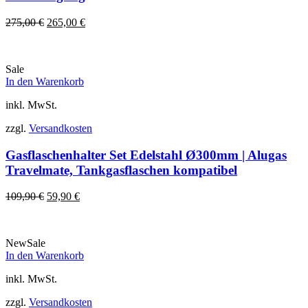
Ursprünglicher
Aktueller
275,00
€
265,00
€
Preis
Preis
war:
ist:
275,00 €
265,00 €.
Sale
In den Warenkorb
inkl. MwSt.
zzgl.
Versandkosten
Gasflaschenhalter Set Edelstahl Ø300mm | Alugas
Travelmate, Tankgasflaschen kompatibel
Ursprünglicher
Aktueller
109,90
€
59,90
€
Preis
Preis
war:
ist:
109,90 €
59,90 €.
New
Sale
In den Warenkorb
inkl. MwSt.
zzgl.
Versandkosten