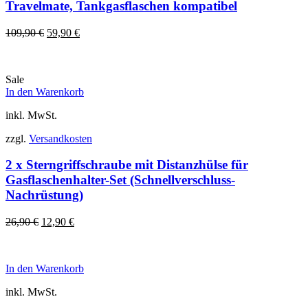
Travelmate, Tankgasflaschen kompatibel
Ursprünglicher
Aktueller
109,90
€
59,90
€
Preis
Preis
war:
ist:
109,90 €
59,90 €.
Sale
In den Warenkorb
inkl. MwSt.
zzgl.
Versandkosten
2 x Sterngriffschraube mit Distanzhülse für
Gasflaschenhalter-Set (Schnellverschluss-
Nachrüstung)
Ursprünglicher
Aktueller
26,90
€
12,90
€
Preis
Preis
war:
ist:
26,90 €
12,90 €.
In den Warenkorb
inkl. MwSt.