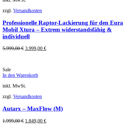
zzgl.
Versandkosten
Professionelle Raptor-Lackierung für den Eura
Mobil Xtura – Extrem widerstandsfähig &
individuell
Ursprünglicher
Aktueller
5.999,00
€
3.999,00
€
Preis
Preis
war:
ist:
5.999,00 €
3.999,00 €.
Sale
In den Warenkorb
inkl. MwSt.
zzgl.
Versandkosten
Autarx – MaxFlow (M)
Ursprünglicher
Aktueller
1.999,00
€
1.849,00
€
Preis
Preis
war:
ist:
1.999,00 €
1.849,00 €.