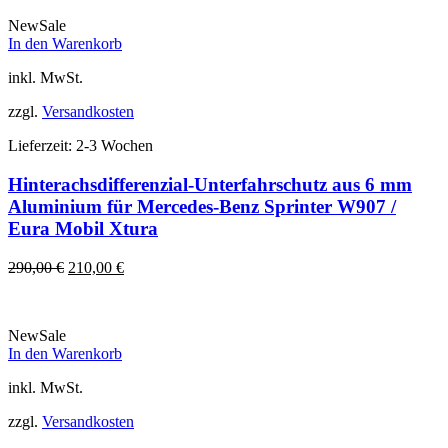
439,00 €
390,00 €.
New
Sale
In den Warenkorb
inkl. MwSt.
zzgl.
Versandkosten
Lieferzeit:
2-3 Wochen
Hinterachsdifferenzial-Unterfahrschutz aus 6 mm
Aluminium für Mercedes-Benz Sprinter W907 /
Eura Mobil Xtura
Ursprünglicher
Aktueller
290,00
€
210,00
€
Preis
Preis
war:
ist:
290,00 €
210,00 €.
New
Sale
In den Warenkorb
inkl. MwSt.
zzgl.
Versandkosten