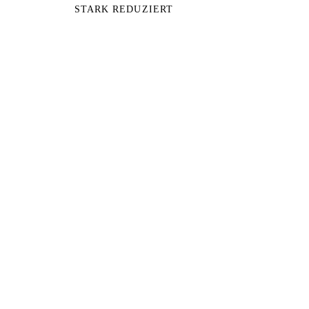
STARK REDUZIERT
XTURA
Zubehör & Anbauteile