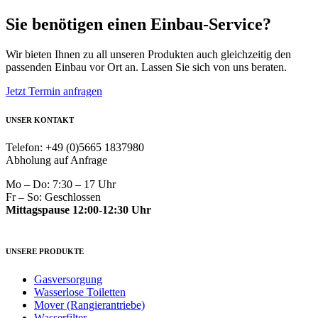
Preis
Preis
war:
ist:
Sie benötigen einen Einbau-Service?
89,00 €
59,00 €.
Wir bieten Ihnen zu all unseren Produkten auch gleichzeitig den
passenden Einbau vor Ort an. Lassen Sie sich von uns beraten.
Jetzt Termin anfragen
UNSER KONTAKT
Telefon: +49 (0)5665 1837980
Abholung auf Anfrage
Mo – Do: 7:30 – 17 Uhr
Fr – So: Geschlossen
Mittagspause 12:00-12:30 Uhr
UNSERE PRODUKTE
Gasversorgung
Wasserlose Toiletten
Mover (Rangierantriebe)
Wasserfilter