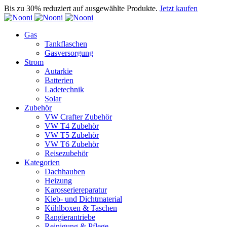
Bis zu 30% reduziert auf ausgewählte Produkte.
Jetzt kaufen
Gas
Tankflaschen
Gasversorgung
Strom
Autarkie
Batterien
Ladetechnik
Solar
Zubehör
VW Crafter Zubehör
VW T4 Zubehör
VW T5 Zubehör
VW T6 Zubehör
Reisezubehör
Kategorien
Dachhauben
Heizung
Karosseriereparatur
Kleb- und Dichtmaterial
Kühlboxen & Taschen
Rangierantriebe
Reinigung & Pflege