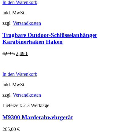
In den Warenkorb
inkl. MwSt.
zzgl.
Versandkosten
Tragbare Outdoor-Schlüsselanhänger
Karabinerhaken Haken
Ursprünglicher
Aktueller
4,99
€
2,49
€
Preis
Preis
war:
ist:
4,99 €
2,49 €.
In den Warenkorb
inkl. MwSt.
zzgl.
Versandkosten
Lieferzeit:
2-3 Werktage
M9300 Marderabwehrgerät
265,00
€