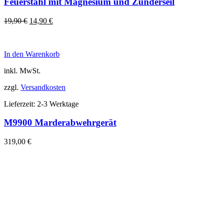
Feuerstahl mit Magnesium und Zunderseil
Ursprünglicher
Aktueller
19,90
€
14,90
€
Preis
Preis
war:
ist:
19,90 €
14,90 €.
In den Warenkorb
inkl. MwSt.
zzgl.
Versandkosten
Lieferzeit:
2-3 Werktage
M9900 Marderabwehrgerät
319,00
€