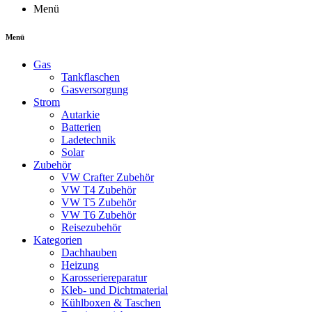
Menü
Menü
Gas
Tankflaschen
Gasversorgung
Strom
Autarkie
Batterien
Ladetechnik
Solar
Zubehör
VW Crafter Zubehör
VW T4 Zubehör
VW T5 Zubehör
VW T6 Zubehör
Reisezubehör
Kategorien
Dachhauben
Heizung
Karosseriereparatur
Kleb- und Dichtmaterial
Kühlboxen & Taschen