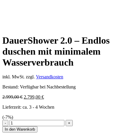
Sale
DauerShower 2.0 – Endlos
duschen mit minimalem
Wasserverbrauch
inkl. MwSt.
zzgl.
Versandkosten
Bestand:
Verfügbar bei Nachbestellung
Ursprünglicher
Aktueller
2.999,00
€
2.799,00
€
Preis
Preis
Lieferzeit:
ca. 3 - 4 Wochen
war:
ist:
2.999,00 €
2.799,00 €.
(-
7
%)
DauerShower
2.0
In den Warenkorb
–