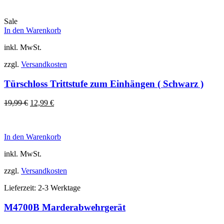
Sale
In den Warenkorb
inkl. MwSt.
zzgl.
Versandkosten
Türschloss Trittstufe zum Einhängen ( Schwarz )
Ursprünglicher
Aktueller
19,99
€
12,99
€
Preis
Preis
war:
ist:
19,99 €
12,99 €.
In den Warenkorb
inkl. MwSt.
zzgl.
Versandkosten
Lieferzeit:
2-3 Werktage
M4700B Marderabwehrgerät