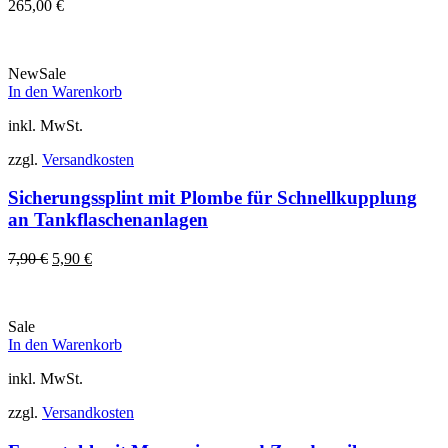
265,00
€
New
Sale
In den Warenkorb
inkl. MwSt.
zzgl.
Versandkosten
Sicherungssplint mit Plombe für Schnellkupplung
an Tankflaschenanlagen
Ursprünglicher
Aktueller
7,90
€
5,90
€
Preis
Preis
war:
ist:
7,90 €
5,90 €.
Sale
In den Warenkorb
inkl. MwSt.
zzgl.
Versandkosten