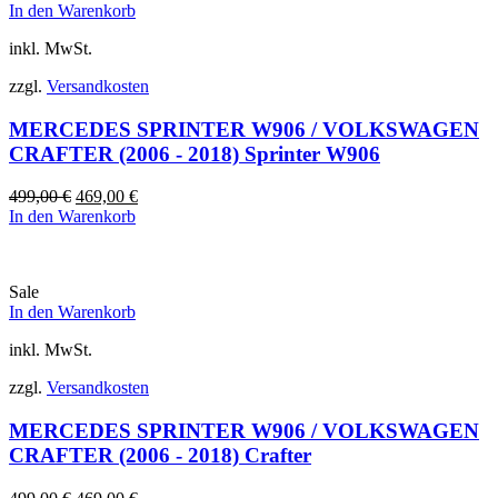
In den Warenkorb
inkl. MwSt.
zzgl.
Versandkosten
MERCEDES SPRINTER W906 / VOLKSWAGEN
CRAFTER (2006 - 2018) Sprinter W906
Ursprünglicher
Aktueller
499,00
€
469,00
€
Preis
Preis
In den Warenkorb
war:
ist:
499,00 €
469,00 €.
Sale
In den Warenkorb
inkl. MwSt.
zzgl.
Versandkosten
MERCEDES SPRINTER W906 / VOLKSWAGEN
CRAFTER (2006 - 2018) Crafter
Ursprünglicher
Aktueller