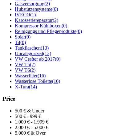
Gasversorgung
(2)
Hubstützensysteme
(0)
IVECO
(1)
Karosseriereparatur
(2)
Kompressor Kühlboxen
(0)
Reinigungs und Pflegeprodukte
(0)
Solar
(0)
T4
(0)
Tankflaschen
(13)
Uncategorized
(12)
VW Crafter ab 2017
(0)
VW T5
(2)
VW T6
(2)
Wasserfilter
(16)
Wasserlose Toilette
(10)
X-Tura
(14)
Price
500 € & Under
500 € - 999 €
1.000 € - 1.999 €
2.000 € - 5.000 €
5.000 € & Over