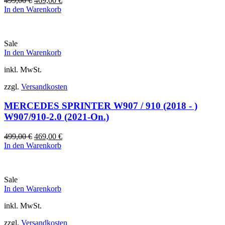
499,00
€
469,00
€
Preis
Preis
In den Warenkorb
war:
ist:
499,00 €
469,00 €.
Sale
In den Warenkorb
inkl. MwSt.
zzgl.
Versandkosten
MERCEDES SPRINTER W907 / 910 (2018 - )
W907/910-2.0 (2021-On.)
Ursprünglicher
Aktueller
499,00
€
469,00
€
Preis
Preis
In den Warenkorb
war:
ist:
499,00 €
469,00 €.
Sale
In den Warenkorb
inkl. MwSt.
zzgl.
Versandkosten