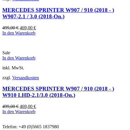
MERCEDES SPRINTER W907 / 910 (2018 - )
W907-2.1 / 3.0 (2018-On.)
Ursprünglicher
Aktueller
499,00
€
469,00
€
Preis
Preis
In den Warenkorb
war:
ist:
499,00 €
469,00 €.
Sale
In den Warenkorb
inkl. MwSt.
zzgl.
Versandkosten
MERCEDES SPRINTER W907 / 910 (2018 - )
W910 LHD-2.1/3.0 (2018-On.)
Ursprünglicher
Aktueller
499,00
€
469,00
€
Preis
Preis
In den Warenkorb
war:
ist:
499,00 €
469,00 €.
Telefon: +49 (0)5665 1837980