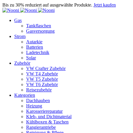
Bis zu 30% reduziert auf ausgewählte Produkte.
Jetzt kaufen
Gas
Tankflaschen
Gasversorgung
Strom
Autarkie
Batterien
Ladetechnik
Solar
Zubehör
VW Crafter Zubehör
VW T4 Zubehör
VW T5 Zubehör
VW T6 Zubehör
Reisezubehör
Kategorien
Dachhauben
Heizung
Karosseriereparatur
Kleb- und Dichtmaterial
Kühlboxen & Taschen
Rangierantriebe
Reinigung & Pflege