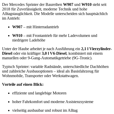
Der Mercedes Sprinter der Baureihen
W907
und
W910
steht seit
2018 für Zuverlässigkeit, moderne Technik und hohe
Alltagstauglichkeit. Die Modelle unterscheiden sich hauptsächlich
im Antrieb:
W907
– mit Hinterradantrieb
W910
– mit Frontantrieb für mehr Ladevolumen und
niedrigere Ladehöhe
Unter der Haube arbeitet je nach Ausführung ein
2,1 l Vierzylinder-
Diesel
oder ein kräftiger
3,0 l V6-Diesel
, kombiniert mit einem
manuellen oder 9-Gang-Automatikgetriebe (9G-Tronic).
Typisch Sprinter: variable Radstände, unterschiedliche Dachhöhen
und zahlreiche Ausbauoptionen – ideal als Basisfahrzeug für
Wohnmobile, Transporter oder Werkstattwagen.
Vorteile auf einen Blick:
effiziente und langlebige Motoren
hoher Fahrkomfort und moderne Assistenzsysteme
vielseitig ausbaubar und robust im Alltag