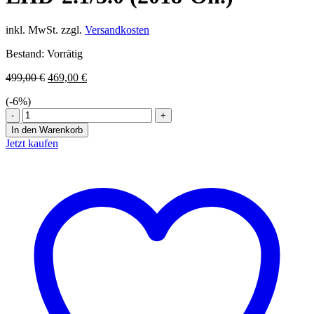
inkl. MwSt.
zzgl.
Versandkosten
Bestand:
Vorrätig
Ursprünglicher
Aktueller
499,00
€
469,00
€
Preis
Preis
(-
6
%)
war:
ist:
MERCEDES
499,00 €
469,00 €.
SPRINTER
In den Warenkorb
W907
Jetzt kaufen
/
910
(2018
-
)
W910
LHD-
2.1/3.0
(2018-
On.)
Menge