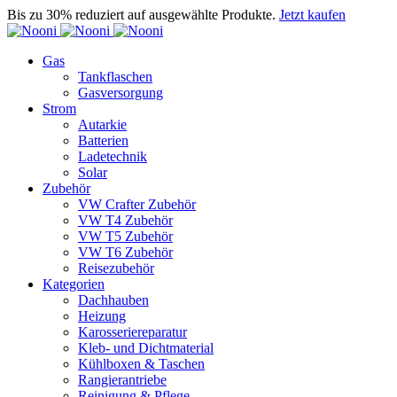
Bis zu 30% reduziert auf ausgewählte Produkte.
Jetzt kaufen
Gas
Tankflaschen
Gasversorgung
Strom
Autarkie
Batterien
Ladetechnik
Solar
Zubehör
VW Crafter Zubehör
VW T4 Zubehör
VW T5 Zubehör
VW T6 Zubehör
Reisezubehör
Kategorien
Dachhauben
Heizung
Karosseriereparatur
Kleb- und Dichtmaterial
Kühlboxen & Taschen
Rangierantriebe
Reinigung & Pflege