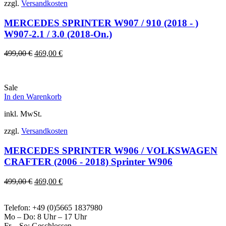
zzgl.
Versandkosten
MERCEDES SPRINTER W907 / 910 (2018 - )
W907-2.1 / 3.0 (2018-On.)
Ursprünglicher
Aktueller
499,00
€
469,00
€
Preis
Preis
war:
ist:
499,00 €
469,00 €.
Sale
In den Warenkorb
inkl. MwSt.
zzgl.
Versandkosten
MERCEDES SPRINTER W906 / VOLKSWAGEN
CRAFTER (2006 - 2018) Sprinter W906
Ursprünglicher
Aktueller
499,00
€
469,00
€
Preis
Preis
war:
ist:
Telefon: +49 (0)5665 1837980
499,00 €
469,00 €.
Mo – Do: 8 Uhr – 17 Uhr
Fr – So: Geschlossen