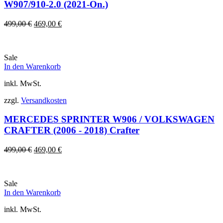
W907/910-2.0 (2021-On.)
Ursprünglicher
Aktueller
499,00
€
469,00
€
Preis
Preis
war:
ist:
499,00 €
469,00 €.
Sale
In den Warenkorb
inkl. MwSt.
zzgl.
Versandkosten
MERCEDES SPRINTER W906 / VOLKSWAGEN
CRAFTER (2006 - 2018) Crafter
Ursprünglicher
Aktueller
499,00
€
469,00
€
Preis
Preis
war:
ist:
499,00 €
469,00 €.
Sale
In den Warenkorb
inkl. MwSt.