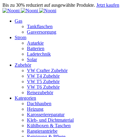
Bis zu 30% reduziert auf ausgewählte Produkte.
Jetzt kaufen
Gas
Tankflaschen
Gasversorgung
Strom
Autarkie
Batterien
Ladetechnik
Solar
Zubehör
VW Crafter Zubehör
VW T4 Zubehör
VW T5 Zubehör
VW T6 Zubehör
Reisezubehör
Kategorien
Dachhauben
Heizung
Karosseriereparatur
Kleb- und Dichtmaterial
Kühlboxen & Taschen
Rangierantriebe
Reinigung & Pflege