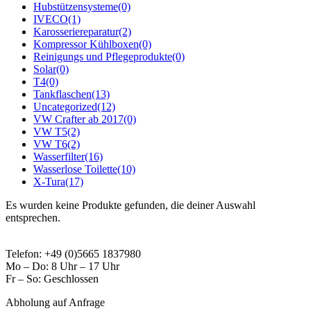
Hubstützensysteme
(0)
IVECO
(1)
Karosseriereparatur
(2)
Kompressor Kühlboxen
(0)
Reinigungs und Pflegeprodukte
(0)
Solar
(0)
T4
(0)
Tankflaschen
(13)
Uncategorized
(12)
VW Crafter ab 2017
(0)
VW T5
(2)
VW T6
(2)
Wasserfilter
(16)
Wasserlose Toilette
(10)
X-Tura
(17)
Es wurden keine Produkte gefunden, die deiner Auswahl
entsprechen.
Telefon: +49 (0)5665 1837980
Mo – Do: 8 Uhr – 17 Uhr
Fr – So: Geschlossen
Abholung auf Anfrage