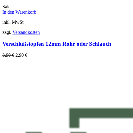
Sale
In den Warenkorb
inkl. MwSt.
zzgl.
Versandkosten
Verschlußstopfen 12mm Rohr oder Schlauch
Ursprünglicher
Aktueller
3,90
€
2,90
€
Preis
Preis
war:
ist:
3,90 €
2,90 €.