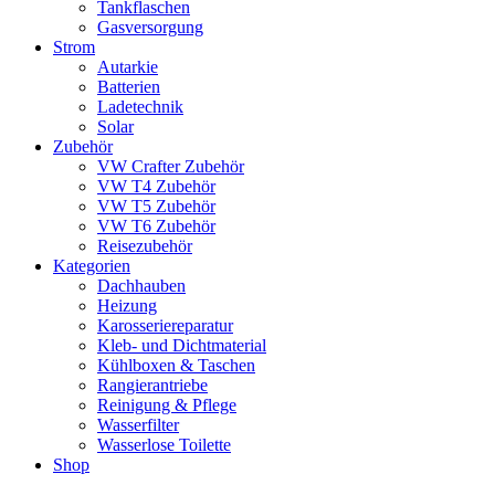
Tankflaschen
Gasversorgung
Strom
Autarkie
Batterien
Ladetechnik
Solar
Zubehör
VW Crafter Zubehör
VW T4 Zubehör
VW T5 Zubehör
VW T6 Zubehör
Reisezubehör
Kategorien
Dachhauben
Heizung
Karosseriereparatur
Kleb- und Dichtmaterial
Kühlboxen & Taschen
Rangierantriebe
Reinigung & Pflege
Wasserfilter
Wasserlose Toilette
Shop