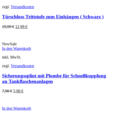
zzgl.
Versandkosten
Türschloss Trittstufe zum Einhängen ( Schwarz )
Ursprünglicher
Aktueller
19,99
€
12,99
€
Preis
Preis
war:
ist:
19,99 €
12,99 €.
New
Sale
In den Warenkorb
inkl. MwSt.
zzgl.
Versandkosten
Sicherungssplint mit Plombe für Schnellkupplung
an Tankflaschenanlagen
Ursprünglicher
Aktueller
7,90
€
5,90
€
Preis
Preis
war:
ist:
7,90 €
5,90 €.
In den Warenkorb