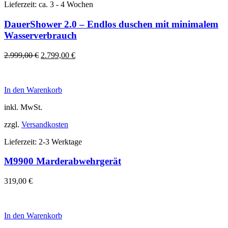
Lieferzeit:
ca. 3 - 4 Wochen
DauerShower 2.0 – Endlos duschen mit minimalem
Wasserverbrauch
Ursprünglicher
Aktueller
2.999,00
€
2.799,00
€
Preis
Preis
war:
ist:
2.999,00 €
2.799,00 €.
In den Warenkorb
inkl. MwSt.
zzgl.
Versandkosten
Lieferzeit:
2-3 Werktage
M9900 Marderabwehrgerät
319,00
€
In den Warenkorb