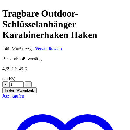
Tragbare Outdoor-
Schlüsselanhänger
Karabinerhaken Haken
inkl. MwSt.
zzgl.
Versandkosten
Bestand:
249 vorrätig
Ursprünglicher
Aktueller
4,99
€
2,49
€
Preis
Preis
(-
50
%)
war:
ist:
Tragbare
4,99 €
2,49 €.
Outdoor-
In den Warenkorb
Schlüsselanhänger
Jetzt kaufen
Karabinerhaken
Haken
Menge