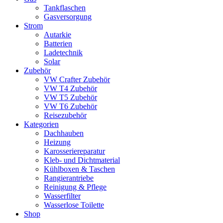
Tankflaschen
Gasversorgung
Strom
Autarkie
Batterien
Ladetechnik
Solar
Zubehör
VW Crafter Zubehör
VW T4 Zubehör
VW T5 Zubehör
VW T6 Zubehör
Reisezubehör
Kategorien
Dachhauben
Heizung
Karosseriereparatur
Kleb- und Dichtmaterial
Kühlboxen & Taschen
Rangierantriebe
Reinigung & Pflege
Wasserfilter
Wasserlose Toilette
Shop