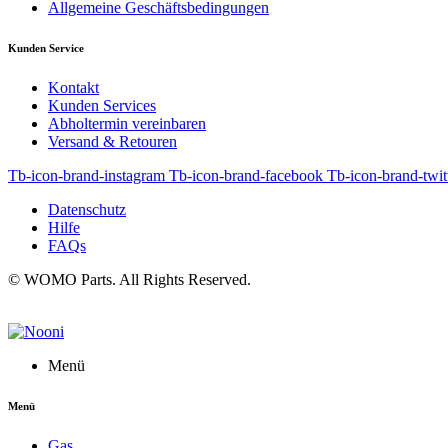
Allgemeine Geschäftsbedingungen
Kunden Service
Kontakt
Kunden Services
Abholtermin vereinbaren
Versand & Retouren
Tb-icon-brand-instagram
Tb-icon-brand-facebook
Tb-icon-brand-twit
Datenschutz
Hilfe
FAQs
© WOMO Parts. All Rights Reserved.
Menü
Menü
Gas