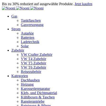
Bis zu 30% reduziert auf ausgewählte Produkte.
Jetzt kaufen
Gas
Tankflaschen
Gasversorgung
Strom
Autarkie
Batterien
Ladetechnik
Solar
Zubehör
VW Crafter Zubehör
VW T4 Zubehör
VW T5 Zubehör
VW T6 Zubehör
Reisezubehör
Kategorien
Dachhauben
Heizung
Karosseriereparatur
Kleb- und Dichtmaterial
Kühlboxen & Taschen
Rangierantriebe
Reinigung & Pflege