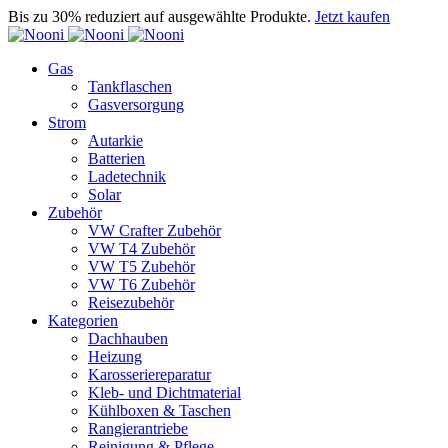
Bis zu 30% reduziert auf ausgewählte Produkte.
Jetzt kaufen
Gas
Tankflaschen
Gasversorgung
Strom
Autarkie
Batterien
Ladetechnik
Solar
Zubehör
VW Crafter Zubehör
VW T4 Zubehör
VW T5 Zubehör
VW T6 Zubehör
Reisezubehör
Kategorien
Dachhauben
Heizung
Karosseriereparatur
Kleb- und Dichtmaterial
Kühlboxen & Taschen
Rangierantriebe
Reinigung & Pflege