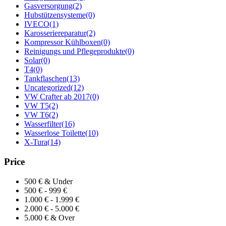
Gasversorgung
(2)
Hubstützensysteme
(0)
IVECO
(1)
Karosseriereparatur
(2)
Kompressor Kühlboxen
(0)
Reinigungs und Pflegeprodukte
(0)
Solar
(0)
T4
(0)
Tankflaschen
(13)
Uncategorized
(12)
VW Crafter ab 2017
(0)
VW T5
(2)
VW T6
(2)
Wasserfilter
(16)
Wasserlose Toilette
(10)
X-Tura
(14)
Price
500 € & Under
500 € - 999 €
1.000 € - 1.999 €
2.000 € - 5.000 €
5.000 € & Over