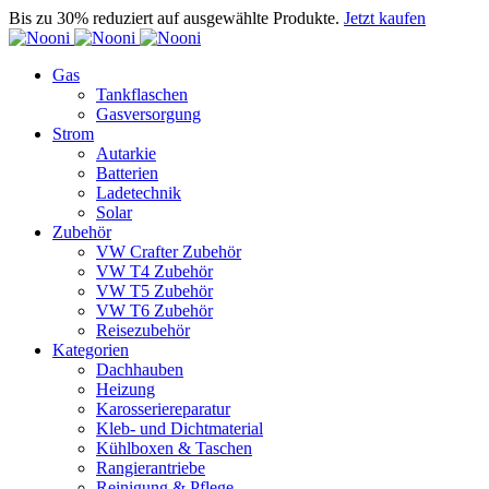
Bis zu 30% reduziert auf ausgewählte Produkte.
Jetzt kaufen
Gas
Tankflaschen
Gasversorgung
Strom
Autarkie
Batterien
Ladetechnik
Solar
Zubehör
VW Crafter Zubehör
VW T4 Zubehör
VW T5 Zubehör
VW T6 Zubehör
Reisezubehör
Kategorien
Dachhauben
Heizung
Karosseriereparatur
Kleb- und Dichtmaterial
Kühlboxen & Taschen
Rangierantriebe
Reinigung & Pflege