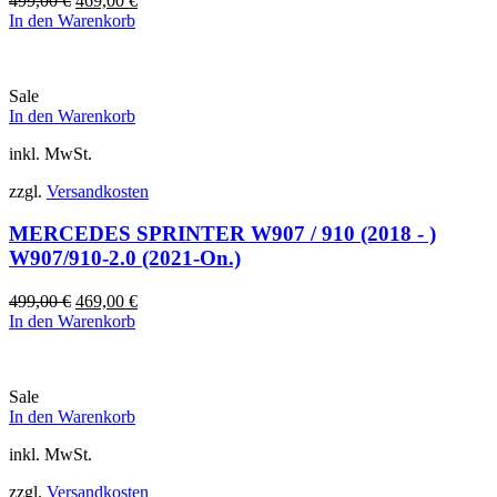
499,00
€
469,00
€
Preis
Preis
In den Warenkorb
war:
ist:
499,00 €
469,00 €.
Sale
In den Warenkorb
inkl. MwSt.
zzgl.
Versandkosten
MERCEDES SPRINTER W907 / 910 (2018 - )
W907/910-2.0 (2021-On.)
Ursprünglicher
Aktueller
499,00
€
469,00
€
Preis
Preis
In den Warenkorb
war:
ist:
499,00 €
469,00 €.
Sale
In den Warenkorb
inkl. MwSt.
zzgl.
Versandkosten