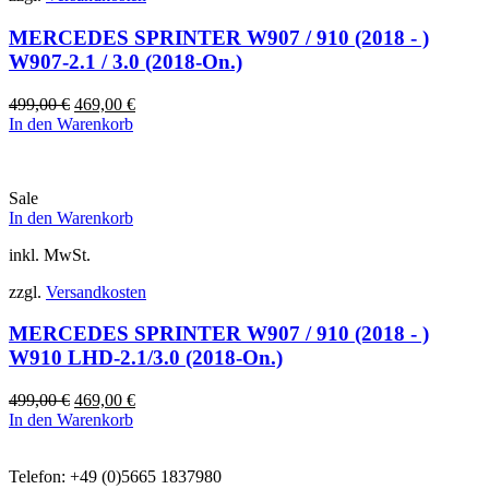
MERCEDES SPRINTER W907 / 910 (2018 - )
W907-2.1 / 3.0 (2018-On.)
Ursprünglicher
Aktueller
499,00
€
469,00
€
Preis
Preis
In den Warenkorb
war:
ist:
499,00 €
469,00 €.
Sale
In den Warenkorb
inkl. MwSt.
zzgl.
Versandkosten
MERCEDES SPRINTER W907 / 910 (2018 - )
W910 LHD-2.1/3.0 (2018-On.)
Ursprünglicher
Aktueller
499,00
€
469,00
€
Preis
Preis
In den Warenkorb
war:
ist:
499,00 €
469,00 €.
Telefon: +49 (0)5665 1837980