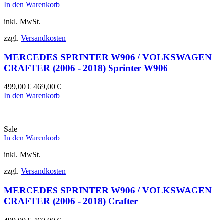
In den Warenkorb
inkl. MwSt.
zzgl.
Versandkosten
MERCEDES SPRINTER W906 / VOLKSWAGEN
CRAFTER (2006 - 2018) Sprinter W906
Ursprünglicher
Aktueller
499,00
€
469,00
€
Preis
Preis
In den Warenkorb
war:
ist:
499,00 €
469,00 €.
Sale
In den Warenkorb
inkl. MwSt.
zzgl.
Versandkosten
MERCEDES SPRINTER W906 / VOLKSWAGEN
CRAFTER (2006 - 2018) Crafter
Ursprünglicher
Aktueller